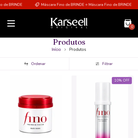
e BRINDE
Máscara Fino de BRINDE ⭐ Máscara Fino de BRINDE
0
Produtos
Início
Produtos
Ordenar
Filtrar
10
%
OFF