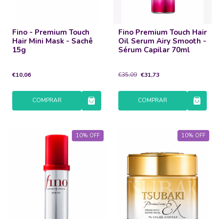
Fino - Premium Touch
Fino Premium Touch Hair
Hair Mini Mask - Sachê
Oil Serum Airy Smooth -
15g
Sérum Capilar 70ml
€10,06
€35,09
€31,73
COMPRAR
COMPRAR
10
%
OFF
10
%
OFF