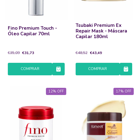
Tsubaki Premium Ex
Fino Premium Touch -
Repair Mask - Máscara
Óleo Capilar 70ml
Capilar 180ml
€35,09
€31,73
€48,52
€43,49
COMPRAR
COMPRAR
12
%
OFF
17
%
OFF