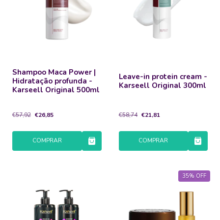
Shampoo Maca Power |
Leave-in protein cream -
Hidratação profunda -
Karseell Original 300ml
Karseell Original 500ml
€57,92
€26,85
€58,74
€21,81
COMPRAR
COMPRAR
35
%
OFF