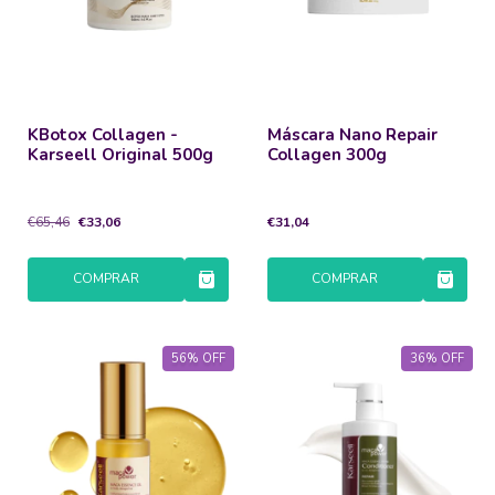
KBotox Collagen -
Máscara Nano Repair
Karseell Original 500g
Collagen 300g
€65,46
€33,06
€31,04
COMPRAR
COMPRAR
56
%
OFF
36
%
OFF