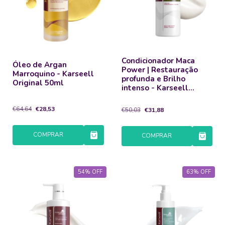
Condicionador Maca
Óleo de Argan
Power | Restauração
Marroquino - Karseell
profunda e Brilho
Original 50ml
intenso - Karseell
Original 500ml
€64,64
€28,53
€50,03
€31,88
COMPRAR
COMPRAR
54
%
OFF
63
%
OFF