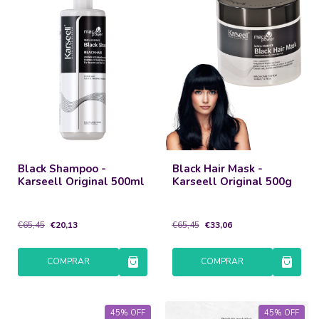
Black Shampoo -
Black Hair Mask -
Karseell Original 500ml
Karseell Original 500g
€65,45
€20,13
€65,45
€33,06
COMPRAR
COMPRAR
45
%
OFF
45
%
OFF