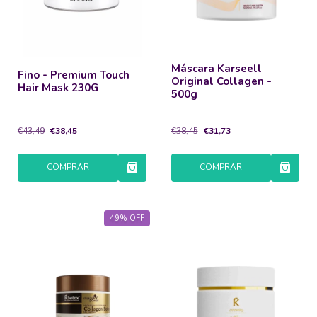
Máscara Karseell
Fino - Premium Touch
Original Collagen -
Hair Mask 230G
500g
€43,49
€38,45
€38,45
€31,73
COMPRAR
COMPRAR
49
%
OFF