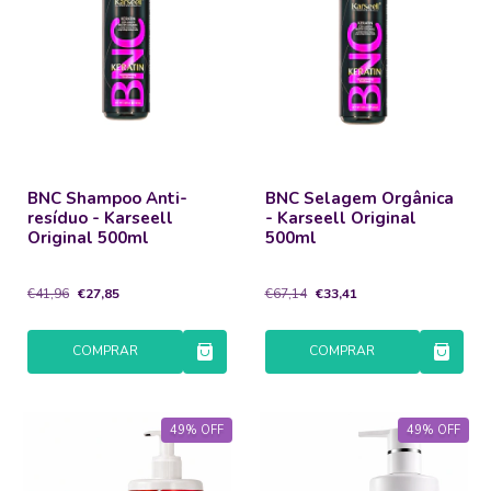
BNC Shampoo Anti-
BNC Selagem Orgânica
resíduo - Karseell
- Karseell Original
Original 500ml
500ml
€41,96
€27,85
€67,14
€33,41
COMPRAR
COMPRAR
49
%
OFF
49
%
OFF