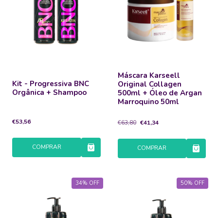
Máscara Karseell
Kit - Progressiva BNC
Original Collagen
Orgânica + Shampoo
500ml + Óleo de Argan
Marroquino 50ml
€53,56
€63,80
€41,34
COMPRAR
COMPRAR
34
%
OFF
50
%
OFF