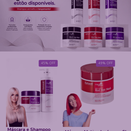
49
%
OFF
69
%
OFF