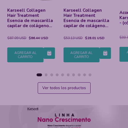
Karseell Collagen
Kar
Acondicionador
Hair Treatment
ace
Karseell liso brillante
Esencia de mascarilla
Ext
- (cópia)
capilar de colágeno
Cha
para cabello seco y
hid
dañado - (cópia) -
par
$33.76 USD
$21.55 USD
$53.13 USD
$28.01 USD
$33.
(cópia)
dañ
(cóp
AGREGAR AL
AGREGAR AL
CARRITO
CARRITO
Ver todos los productos