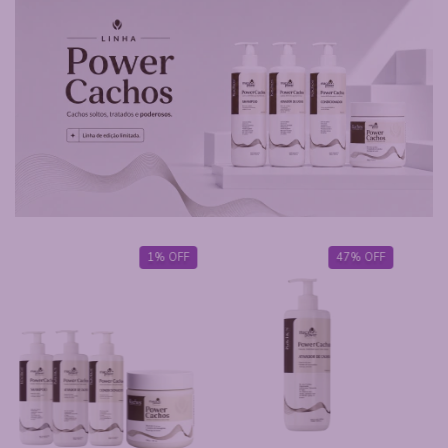
47
%
OFF
36
%
OFF