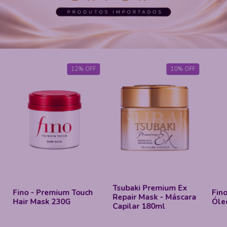
10
%
OFF
10
%
OFF
Fin
Tsubaki Premium Ex
Fino Premium Touch -
Hai
Repair Mask - Máscara
Óleo Capilar 70ml
Smo
Capilar 180ml
Cap