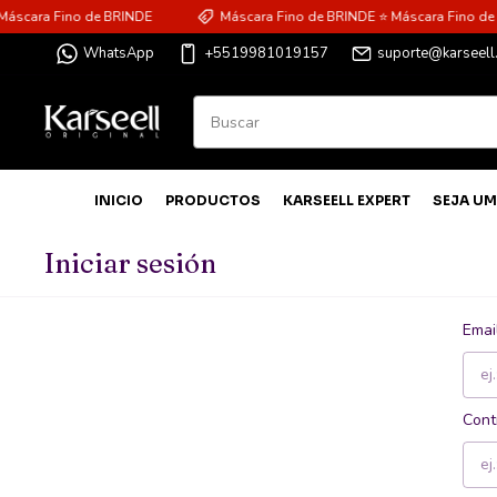
áscara Fino de BRINDE
Máscara Fino de BRINDE ⭐ Máscara Fino de 
WhatsApp
+5519981019157
suporte@karseell
INICIO
PRODUCTOS
KARSEELL EXPERT
SEJA UM
Iniciar sesión
Emai
Cont