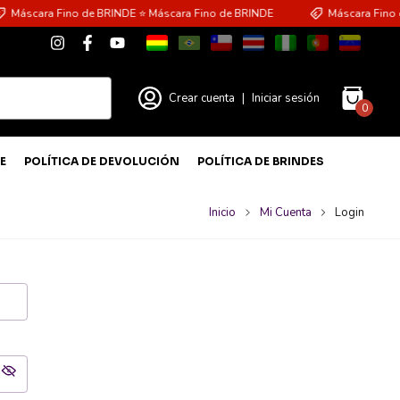
Máscara Fino de BRINDE ⭐ Máscara Fino de BRINDE
Máscara Fino d
Crear cuenta
|
Iniciar sesión
0
E
POLÍTICA DE DEVOLUCIÓN
POLÍTICA DE BRINDES
Inicio
Mi Cuenta
Login